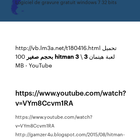
Logiciel de gravure gratuit windows 7 32 bits
http://vb.lm3a.net/t180416.html ‫تحميل
100
صغير
بحجم
hitman
3
\
3
لعبة هيتمان
MB‬‎ - YouTube
https://www.youtube.com/watch?
v=VYm8Ccvm1RA
https://www.youtube.com/watch?
v=VYm8Ccvm1RA
http://gamzer4u.blogspot.com/2015/08/hitman-