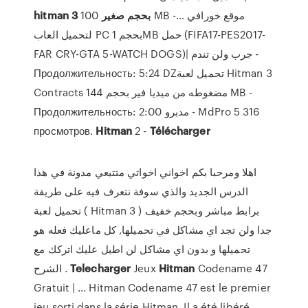
hitman
3
100 MB‬‎ -… موقع خورافي
صغير
بحجم
لتحميل العاب PC بحجم 1MB حمل (FIFA17-PES2017-
FAR CRY-GTA 5-WATCH DOGS)| جرب ولن تندم -
Продолжительность: 5:24 DZتحميل لعبة Hitman 3
Contracts مضغوطه من ميديا فير بحجم 144 MB -
Продолжительность: 2:00 مدبرو - MdPro 5 316
просмотров.
Hitman
2 -
Télécharger
اهلا ومرحبا بكم اخواني اخواتي متتبعي مدونة في هذا
الدرس الجديد والذي سوفة نتعرف فيه على طريقة
تحميل لعبة ( Hitman 3 ) برابط مباشر وبحجم خفيف
جدا ولن تجد اي مشاكل في تحميلها, كل ماعليك فعله هو
تحميلها و بدون اي مشاكل لن اطيل عليك اتركك مع
الشرح .
Telecharger
Jeux
Hitman
Codename 47
Gratuit | … Hitman Codename 47 est le premier
jeu sorti dans la série Hitman. Il a été libéré