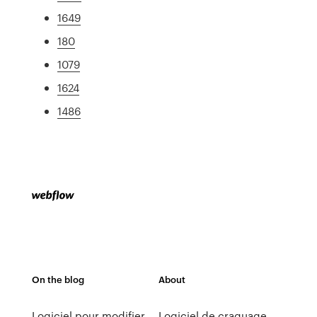
1649
180
1079
1624
1486
On the blog
About
Logiciel pour modifier
Logiciel de craquage